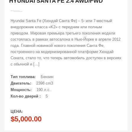
HYUNDAI SANTA FE 2.4 AWD/FWD
Hyundai Santa Fe (Хюндай Санта Фе) – 5- или 7-местный
внедорожник класса «K2» с передним или полным
приводом. Мировая премьера третьего поколения модели
состоялась в рамках автосалона в Нью-Йорке в апреле 2012
года. Главной новинкой нового поколения Санта Фе,
построенного на модернизированной платформе Хюндай
Соната, стало то, что теперь автомобиль доступен в версиях
с обычной и […]
Тип топлива:
Бензин
Двигатель:
2398 cm3
Мощность:
190 л.с.
Кол-во дверей :
5
ЦЕНА:
$5,000.00