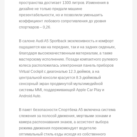
пространства достигает 1300 литров. Изменения в
дизайне не только придали машине
презентабельности, но и позволили уменьшить
коэффициент лобового сопротивления до уровня
спорткаров – 0,26.
В салоне Audi A5 Sportback эксклюзивность и комфорт
ощущаются как на передних, так и на задних сиденьях,
благодаря высококачественным материалам, а также
мастерскому исполнению. Позади компактного рулевого
колеса расположилась электронная панель приборов
Virtual Cockpit с диагональю 12.3 дюймов, а на
центральной консоли красуется 8.3-дюймовый
сенсорный экран продвинутой мультимедийной
системы ММI, поддерживающей Apple Car Play и
Android Auto.
В пакет безопасности Спортбека А5 включена система
слежения за полосой движения, мертвыми зонами и
камера распознавания знаков, а ассистент выбора
режима движения порекомендует водителю
оптимальный стиль езды исходя из собственного