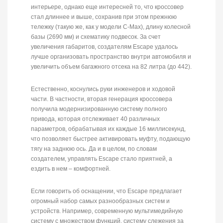
интерьере, однако еще интересней то, что кроссовер
стал длиннее и выше, сохранив при этом прежнюю
тележку (такую же, как у модели C-Max), длину колесной
базы (2690 мм) и схематику подвесок. За счет
увеличения габаритов, создателям Escape удалось
лучше организовать пространство внутри автомобиля и
увеличить объем багажного отсека на 82 литра (до 442).
Естественно, коснулись руки инженеров и ходовой
части. В частности, вторая генерация кроссовера
получила модернизированную систему полного
привода, которая отслеживает 40 различных
параметров, обрабатывая их каждые 16 миллисекунд,
что позволяет быстрее активировать муфту, подающую
тягу на заднюю ось. Да и в целом, по словам
создателем, управлять Escape стало приятней, а
ездить в нем – комфортней.
Если говорить об оснащении, что Escape предлагает
огромный набор самых разнообразных систем и
устройств. Например, современную мультимедийную
систему с множеством функций, систему слежения за