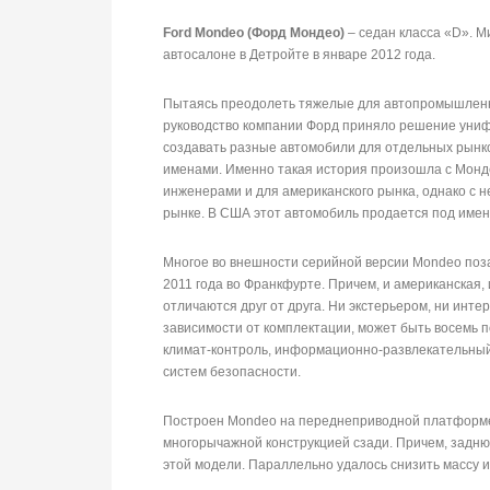
Ford Mondeo (Форд Мондео)
– седан класса «D». М
автосалоне в Детройте в январе 2012 года.
Пытаясь преодолеть тяжелые для автопромышленно
руководство компании Форд приняло решение униф
создавать разные автомобили для отдельных рынко
именами. Именно такая история произошла с Монд
инженерами и для американского рынка, однако с 
рынке. В США этот автомобиль продается под име
Многое во внешности серийной версии Mondeo поза
2011 года во Франкфурте. Причем, и американская,
отличаются друг от друга. Ни экстерьером, ни инт
зависимости от комплектации, может быть восемь 
климат-контроль, информационно-развлекательный
систем безопасности.
Построен Mondeo на переднеприводной платформе 
многорычажной конструкцией сзади. Причем, задн
этой модели. Параллельно удалось снизить массу и