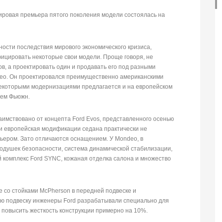
ировая премьера пятого поколения модели состоялась на
сти последствия мирового экономического кризиса,
ицировать некоторые свои модели. Проще говоря, не
в, а проектировать один и продавать его под разными
ео. Он проектировался преимущественно американскими
некоторыми модернизациями предлагается и на европейском
нем Фьюжн.
имствовано от концепта Ford Evos, представленного осенью
 и европейская модификации седана практически не
ерьером. Зато отличаются оснащением. У Mondeo, в
подушек безопасности, система динамической стабилизации,
 комплекс Ford SYNC, кожаная отделка салона и множество
со стойками McPherson в передней подвеске и
юю подвеску инженеры Ford разрабатывали специально для
 повысить жесткость конструкции примерно на 10%.