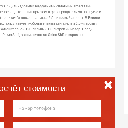
ается 4-цилиндровыми наддувными силовыми агрегатами
с непосредственным впрыском и фазовращателями на впуске и
по циклу Аткинсона, а также 2,5-литровый агрегат. В Европе
его, присутствует турбодизельный двигатель и 1,0-литровый
ый заменит собой 120-сильный 1,6-литровый мотор. Среди
PowerShift, автоматическая SelectShift и вариатор.
осчёт стоимости