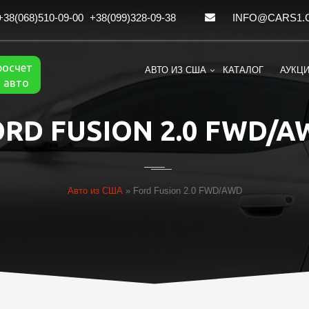
+38(068)510-09-00
+38(099)328-09-38
INFO@CARS1.
росчет
АВТО ИЗ США
КАТАЛОГ
АУКЦ
 авто
ORD FUSION 2.0 FWD/A
Авто из США
»
Ford Fusion 2.0 FWD/AWD