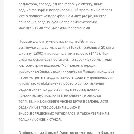
радиатора, светодиодную головную оптику, иные
задние фонари и перерисованный профиль, не говоря
уже о полностью перекроенном интерьере, шестое
поколение седана куда более примечательно
масштабными техническими переменами.
Первым делом нужно отметить, что Элантра
вытянулась на 25 мм в длину (4570), прибавила 20 мм в
ширину (1800) и потеряла 5 мм в высоте (1440). При
этом колесная база осталась при своих 2700 мм, тогда
как геометрию подвесок (McPherson спереди,
торсионная балка сзади) инженерам Хюндай пришлось
пересмотреть в угоду плавности хода и управляемости.
К тому же, коэффициент лобового сопротивления
седана снизился до 0,27, что, в теории, должно
положительно повлиять и на снижение расхода
топлива, и на снижение уровня шума в салоне. Хотя
седану и без того добавили шумо- и
виброизоляционных материалов, а также увеличили
толщину боковых стекол.
В оформлении Хюндай Элантра стало намного больше