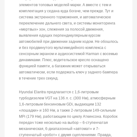
элементов топовых моделей марки. А вместе с тем и
комплектация у седана куда богаче, чем прежде. Тут и
система экстренного торможения, и автоматическое
переключение дальнего света, и системы мониторинга
«мертвых» зон, слежения за полосой движения,
выявления едущих перпендикулярным курсом
автомобилей при движении задним ходом. Не обошлось
и без продвинутого мультимедийного комплекса с
сенсорным экраном и аудиосистемой Harman с восемью
динамиками. Плюс, водительское кресло оснащено
функцией памяти, а багажник может открываться
автоматически, если подержать ключ у заднего бампера
в течение трех секунд.
Hyundai Elantra предлагается с 1,6-литровым
турбодизелем VGT на 136 л. с. (300 Нм), атмосферным
1,6-литровым бензиновым GDi, выдающим 132
«лошадки» и 160 Нм, а также 2-литровым 149-сильным
MPi (179 Нм), работающим по циклу Аткинсона. Коробок
передач тоже несколько на выбор – 6-ступенчатая
механическая, 6-диапазонный «автомат» и 7-
ступенчатый «робот» с двумя сцеплениями. Правда,