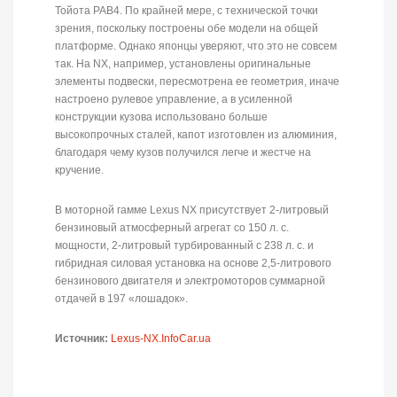
Тойота РАВ4. По крайней мере, с технической точки
зрения, поскольку построены обе модели на общей
платформе. Однако японцы уверяют, что это не совсем
так. На NX, например, установлены оригинальные
элементы подвески, пересмотрена ее геометрия, иначе
настроено рулевое управление, а в усиленной
конструкции кузова использовано больше
высокопрочных сталей, капот изготовлен из алюминия,
благодаря чему кузов получился легче и жестче на
кручение.
В моторной гамме Lexus NX присутствует 2-литровый
бензиновый атмосферный агрегат со 150 л. с.
мощности, 2-литровый турбированный с 238 л. с. и
гибридная силовая установка на основе 2,5-литрового
бензинового двигателя и электромоторов суммарной
отдачей в 197 «лошадок».
Источник:
Lexus-NX.InfoCar.ua