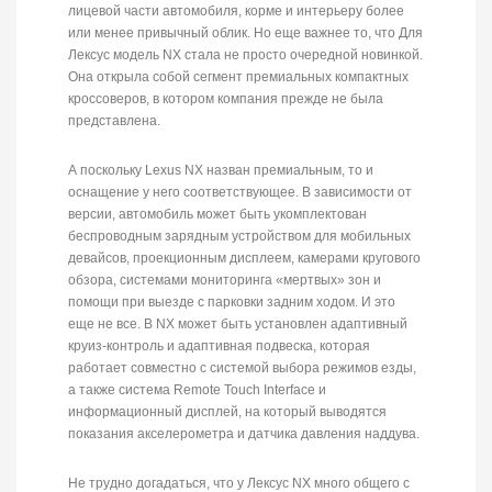
лицевой части автомобиля, корме и интерьеру более
или менее привычный облик. Но еще важнее то, что Для
Лексус модель NX стала не просто очередной новинкой.
Она открыла собой сегмент премиальных компактных
кроссоверов, в котором компания прежде не была
представлена.
А поскольку Lexus NX назван премиальным, то и
оснащение у него соответствующее. В зависимости от
версии, автомобиль может быть укомплектован
беспроводным зарядным устройством для мобильных
девайсов, проекционным дисплеем, камерами кругового
обзора, системами мониторинга «мертвых» зон и
помощи при выезде с парковки задним ходом. И это
еще не все. В NX может быть установлен адаптивный
круиз-контроль и адаптивная подвеска, которая
работает совместно с системой выбора режимов езды,
а также система Remote Touch Interface и
информационный дисплей, на который выводятся
показания акселерометра и датчика давления наддува.
Не трудно догадаться, что у Лексус NX много общего с