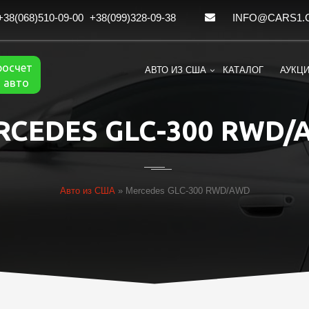
+38(068)510-09-00
+38(099)328-09-38
INFO@CARS1.
росчет
АВТО ИЗ США
КАТАЛОГ
АУКЦ
 авто
RCEDES GLC-300 RWD/
Авто из США
»
Mercedes GLC-300 RWD/AWD