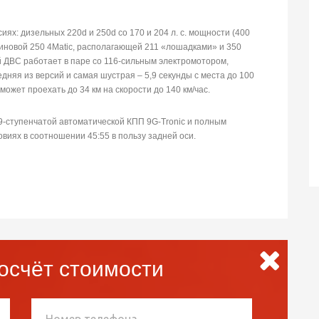
ях: дизельных 220d и 250d со 170 и 204 л. с. мощности (400
зиновой 250 4Matic, располагающей 211 «лошадками» и 350
ый ДВС работает в паре со 116-сильным электромотором,
дняя из версий и самая шустрая – 5,9 секунды с места до 100
может проехать до 34 км на скорости до 140 км/час.
 9-ступенчатой автоматической КПП 9G-Tronic и полным
виях в соотношении 45:55 в пользу задней оси.
осчёт стоимости