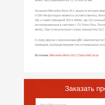
может быть уменьшен на 15, 35 или 40 мм.
На рынок Mercedes-Benz GLC вышел в четырех верси
и 500 Нм крутящего момента соответственно), бен
Нм, а также гибридной 350 e 4Matic, где 211-сильн
интегрированным в «автомат» 7G-Tronic Plus. После
км/час. При этом используя только электротягу GLC 
К слову, версии с классическим ДВС комплектуются
приводом, распределяющим тягу в нормальных усло
Источник:
Mercedes-Benz-GLC-Class.InfoCar.ua
Заказать пр