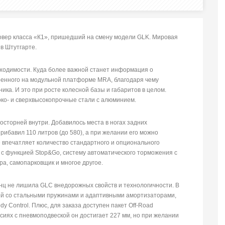
овер класса «К1», пришедший на смену модели GLK. Мировая
в Штутгарте.
бходимости. Куда более важной станет информация о
роенного на модульной платформе MRA, благодаря чему
ника. И это при росте колесной базы и габаритов в целом.
соко- и сверхвысокопрочные стали с алюминием.
осторней внутри. Добавилось места в ногах задних
прибавил 110 литров (до 580), а при желании его можно
е впечатляет количество стандартного и опционального
 с функцией Stop&Go, систему автоматического торможения с
а, самопарковщик и многое другое.
нц не лишила GLC внедорожных свойств и технологичности. В
ой со стальными пружинами и адаптивными амортизаторами,
dy Control. Плюс, для заказа доступен пакет Off-Road
сиях с пневмоподвеской он достигает 227 мм, но при желании