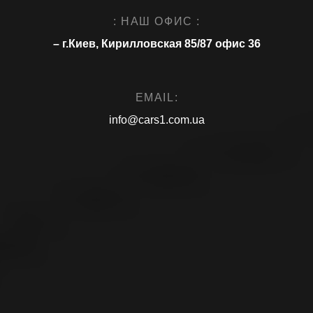
: НАШ ОФИС :
– г.Киев, Кирилловская 85/87 офис 36
EMAIL:
info@cars1.com.ua