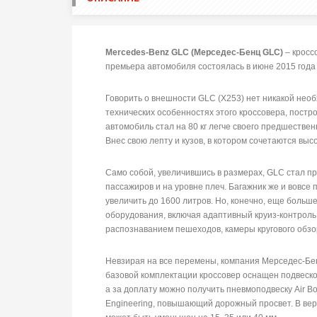
Mercedes-Benz GLC (Мерседес-Бенц GLC)
– кросс
премьера автомобиля состоялась в июне 2015 года 
Говорить о внешности GLC (X253) нет никакой нео
технических особенностях этого кроссовера, пост
автомобиль стал на 80 кг легче своего предшествен
Внес свою лепту и кузов, в котором сочетаются вы
Само собой, увеличившись в размерах, GLC стал пр
пассажиров и на уровне плеч. Багажник же и вовсе 
увеличить до 1600 литров. Но, конечно, еще больш
оборудования, включая адаптивный круиз-контроль
распознаванием пешеходов, камеры кругового обзор
Невзирая на все перемены, компания Мерседес-Бе
базовой комплектации кроссовер оснащен подвеск
а за доплату можно получить пневмоподвеску Air Bo
Engineering, повышающий дорожный просвет. В вер