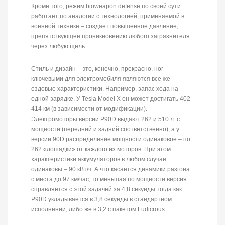
Кроме того, режим bioweapon defense по своей сути
работает по аналогии с технологией, применяемой в
военной технике – создает повышенное давление,
препятствующее проникновению любого загрязнителя
через любую щель.
Стиль и дизайн – это, конечно, прекрасно, ног
ключевыми для электромобиля являются все же
ездовые характеристики. Например, запас хода на
одной зарядке. У Tesla Model X он может достигать 402-
414 км (в зависимости от модификации).
Электромоторы версии P90D выдают 262 и 510 л. с.
мощности (передний и задний соответственно), а у
версии 90D распределение мощности одинаковое – по
262 «лошадки» от каждого из моторов. При этом
характеристики аккумуляторов в любом случае
одинаковы – 90 кВт/ч. А что касается динамики разгона
с места до 97 км/час, то меньшая по мощности версия
справляется с этой задачей за 4,8 секунды тогда как
P90D укладывается в 3,8 секунды в стандартном
исполнении, либо же в 3,2 с пакетом Ludicrous.