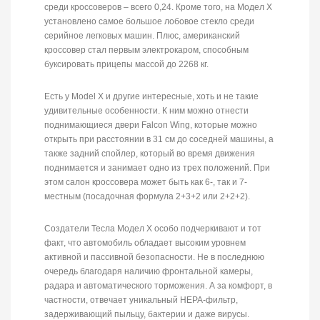
среди кроссоверов – всего 0,24. Кроме того, на Модел Х
установлено самое большое лобовое стекло среди
серийное легковых машин. Плюс, американский
кроссовер стал первым электрокаром, способным
буксировать прицепы массой до 2268 кг.
Есть у Model X и другие интересные, хоть и не такие
удивительные особенности. К ним можно отнести
поднимающиеся двери Falcon Wing, которые можно
открыть при расстоянии в 31 см до соседней машины, а
также задний спойлер, который во время движения
поднимается и занимает одно из трех положений. При
этом салон кроссовера может быть как 6-, так и 7-
местным (посадочная формула 2+3+2 или 2+2+2).
Создатели Тесла Модел X особо подчеркивают и тот
факт, что автомобиль обладает высоким уровнем
активной и пассивной безопасности. Не в последнюю
очередь благодаря наличию фронтальной камеры,
радара и автоматического торможения. А за комфорт, в
частности, отвечает уникальный HEPA-фильтр,
задерживающий пыльцу, бактерии и даже вирусы.