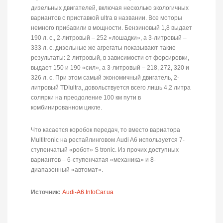
дизельных двигателей, включая несколько экологичных
вариантов с приставкой ultra в названии. Все моторы
немного прибавили в мощности. Бензиновый 1,8 выдает
190 л. с., 2-литровый – 252 «лошадки», а 3-литровый –
333 л. с. дизельные же агрегаты показывают такие
результаты: 2-литровый, в зависимости от форсировки,
выдает 150 и 190 «сил», а 3-литровый – 218, 272, 320 и
326 л. с. При этом самый экономичный двигатель, 2-
литровый TDIultra, довольствуется всего лишь 4,2 литра
солярки на преодоление 100 км пути в
комбинированном цикле.
Что касается коробок передач, то вместо вариатора
Multitronic на рестайлинговом Audi A6 используется 7-
ступенчатый «робот» S tronic. Из прочих доступных
вариантов – 6-ступенчатая «механика» и 8-
диапазонный «автомат».
Источник:
Audi-A6.InfoCar.ua