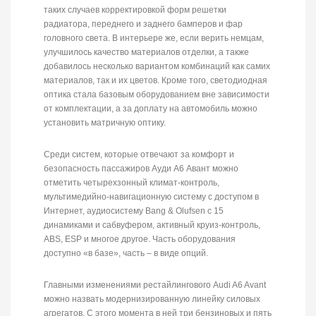
таких случаев корректировкой форм решетки
радиатора, переднего и заднего бамперов и фар
головного света. В интерьере же, если верить немцам,
улучшилось качество материалов отделки, а также
добавилось несколько вариантом комбинаций как самих
материалов, так и их цветов. Кроме того, светодиодная
оптика стала базовым оборудованием вне зависимости
от комплектации, а за доплату на автомобиль можно
установить матричную оптику.
Среди систем, которые отвечают за комфорт и
безопасность пассажиров Ауди А6 Авант можно
отметить четырехзонный климат-контроль,
мультимедийно-навигационную систему с доступом в
Интернет, аудиосистему Bang & Olufsen с 15
динамиками и сабвуфером, активный круиз-контроль,
ABS, ESP и многое другое. Часть оборудования
доступно «в базе», часть – в виде опций.
Главными изменениями рестайлингового Audi A6 Avant
можно назвать модернизированную линейку силовых
агрегатов. С этого момента в ней три бензиновых и пять