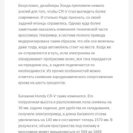
Безусловно, дизайнеры Хонда приложили немало
усилий для того, чтобы CR-V стал выглядеть более
современно. И стильно Надо признать, со своей
задачей японцы справились. Однако куда более
заметными оказались изменения технической части
кроссовера. Например, в система полного привода
модернизирована таким образом, что обе оси включены
даже тогда, когда автомобиль стоит на месте. Когда же
он отправляется в путь, если электроника не
обнаруживает пробуксовки колес, вся тяга передается
на переднюю ось, а задняя подключается по
необходимости. Из прочих особенностей можно
отметить снижение аэродинамического сопротивления
кузова на шесть процентов.
Багажник Honda CR-V также изменился. Его
погрузочная высота и расположение пола снижены на
30 мм, задние сиденья, для удобства их складывания,
получили электропривод, а длина багажного отсека
увеличилась на 140 мм и составляет теперь 1570 мм. В
результате, объем пространства под поклажу в
кроссовере может варьироваться от 569 до 1669