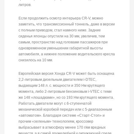
литров.
Если продолжить осмотр интерьера CR-V, можно
заметить, что трансмиссионный тоннель, даже в версии
с полным приводом, стал намного ниже. Задние
сиденья японцы опустили на 30 мм, увеличив, тем
самым, пространство над головами пассажиров при
одновременном уменьшении габаритной высоты
автомобиля, а нижнее положение водительского кресла
снизилось на 10 мм.
Европейская версия Хонда CR-V может быть оснащена
2,2-литровым дизельным двигателем i-DTEC,
выдающим 148 л. с. мощности и 350 Нм крутящего
момента, либо 2-литровым бензиновым i-VTEC с теми
же 148 «лошадками», но со 193 Нм крутящего момента.
Работать двигатели могут с 6-ступенчатой
механической коробкой передач или с 5-диапазонным
«автоматом». Благодаря системе «Старт-Стоп» и
прочим «зеленым» технологиям, кроссовер
выбрасывает в атмосферу менее 170 г/км вредных
веществ, а в самой дружелюбной к окружающей среде