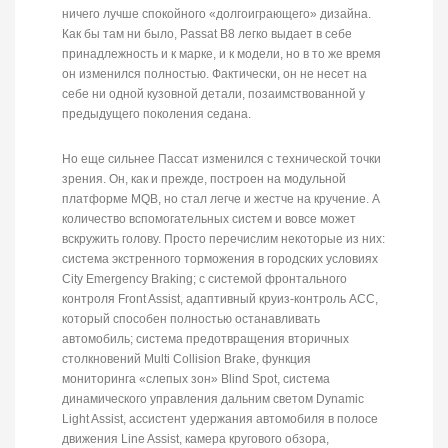
ничего лучше спокойного «долгоиграющего» дизайна.
Как бы там ни было, Passat B8 легко выдает в себе
принадлежность и к марке, и к модели, но в то же время
он изменился полностью. Фактически, он не несет на
себе ни одной кузовной детали, позаимствованной у
предыдущего поколения седана.
Но еще сильнее Пассат изменился с технической точки
зрения. Он, как и прежде, построен на модульной
платформе MQB, но стал легче и жестче на кручение. А
количество вспомогательных систем и вовсе может
вскружить голову. Просто перечислим некоторые из них:
система экстренного торможения в городских условиях
City Emergency Braking; с системой фронтального
контроля Front Assist, адаптивный круиз-контроль ACC,
который способен полностью останавливать
автомобиль; система предотвращения вторичных
столкновений Multi Collision Brake, функция
мониторинга «слепых зон» Blind Spot, система
динамического управления дальним светом Dynamic
Light Assist, ассистент удержания автомобиля в полосе
движения Line Assist, камера кругового обзора,