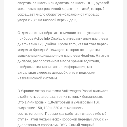
спортивное шасси или адаптивное шасси DCC, рулевой
механизм с прогрессивной характеристикой, который
сокращает число оборотов «баранки» от упора до
упора с 2,75 на базовой версии до 2,1.
Отдельно стоит обратить внимание на новую панель
приборов Active Info Display с интерактивным дисплеем
диагональю 12,3 дюйма. Кроме того, Passat стал первой
моделью бренда Volkswagen, которая оснащается
выдвижным индикационном дисплеем Head-up. На этом
дисплее, расположенном в поле зрения водителя,
отображается такая важная информация, как
актуальная скорость автомобиля или подсказки
навигационной системы.
В Украине моторная гамма Volkswagen Passat включает
в себя четыре агрегата, три из которых бензиновые.
Это 1,4-литровый, 1,8-литровый и 2-литровый TSI,
выдающие 150, 180 и 220 л. с. мощности
соответственно. Первые два работают в паре либо с 6-
ступенчатой механической коробкой передач, либо с 7-
диапазонным «роботом» DSG. Самый мощный