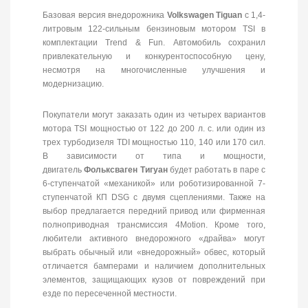
Базовая версия внедорожника
Volkswagen Tiguan
с 1,4-
литровым 122-сильным бензиновым мотором TSI в
комплектации Trend & Fun. Автомобиль сохранил
привлекательную и конкурентоспособную цену,
несмотря на многочисленные улучшения и
модернизацию.
Покупатели могут заказать один из четырех вариантов
мотора TSI мощностью от 122 до 200 л. с. или один из
трех турбодизеля TDI мощностью 110, 140 или 170 сил.
В зависимости от типа и мощности,
двигатель
Фольксваген Тигуан
будет работать в паре с
6-ступенчатой «механикой» или роботизированной 7-
ступенчатой КП DSG с двумя сцеплениями. Также на
выбор предлагается передний привод или фирменная
полноприводная трансмиссия 4Motion. Кроме того,
любители активного внедорожного «драйва» могут
выбрать обычный или «внедорожный» обвес, который
отличается бамперами и наличием дополнительных
элементов, защищающих кузов от повреждений при
езде по пересеченной местности.