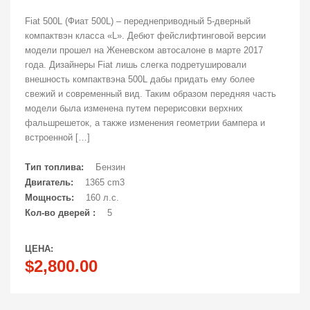
Fiat 500L (Фиат 500L) – переднеприводный 5-дверный
компактвэн класса «L». Дебют фейслифтинговой версии
модели прошел на Женевском автосалоне в марте 2017
года. Дизайнеры Fiat лишь слегка подретушировали
внешность компактвэна 500L дабы придать ему более
свежий и современный вид. Таким образом передняя часть
модели была изменена путем перерисовки верхних
фальшрешеток, а также изменения геометрии бампера и
встроенной […]
Тип топлива:
Бензин
Двигатель:
1365 cm3
Мощность:
160 л.с.
Кол-во дверей :
5
ЦЕНА:
$2,800.00