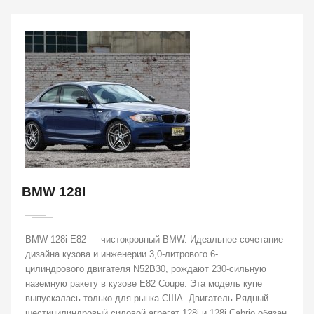
BMW 128I
BMW 128i E82 — чистокровный BMW. Идеальное сочетание
дизайна кузова и инженерии 3,0-литрового 6-
цилиндрового двигателя N52B30, рождают 230-сильную
наземную ракету в кузове E82 Coupe. Эта модель купе
выпускалась только для рынка США. Двигатель Рядный
шестицилиндровый силовой агрегат 128i и 128i Cabrio обязан