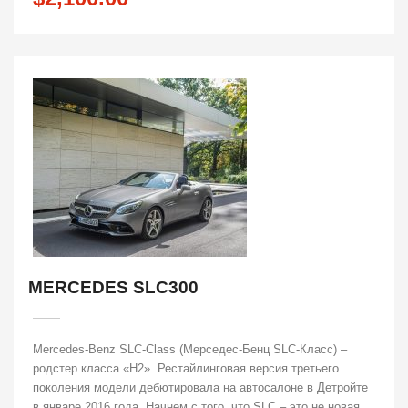
MERCEDES SLC300
Mercedes-Benz SLС-Class (Мерседес-Бенц SLС-Класс) –
родстер класса «H2». Рестайлинговая версия третьего
поколения модели дебютировала на автосалоне в Детройте
в январе 2016 года. Начнем с того, что SLС – это не новая