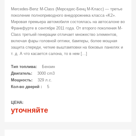
Mercedes-Benz M-Class (Мерседес-Бенц М-Класс) — третье
поколение полноприводного внедорожника класса «K2».
Мировая премьера автомобиля состоялась на автосалоне во
Франкфурте в сентябре 2011 года. От второго поколения M-
Class третьей генерации отличает множество элементов,
включая фары головной оптики, бамперы, более мощная
защита спереди, четкие выштамповки на боковых панелях и
т. д. А что касается салона, то в нем […]
Тип топлива:
Бензин
Двигатель:
3000 cm3
Мощность:
329 л.с.
Кол-во дверей :
5
ЦЕНА:
уточняйте