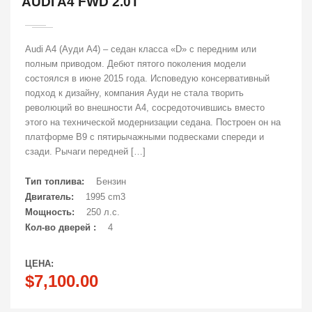
AUDI A4 FWD 2.0T
Audi A4 (Ауди А4) – седан класса «D» с передним или
полным приводом. Дебют пятого поколения модели
состоялся в июне 2015 года. Исповедую консервативный
подход к дизайну, компания Ауди не стала творить
революций во внешности А4, сосредоточившись вместо
этого на технической модернизации седана. Построен он на
платформе В9 с пятирычажными подвесками спереди и
сзади. Рычаги передней […]
Тип топлива:
Бензин
Двигатель:
1995 cm3
Мощность:
250 л.с.
Кол-во дверей :
4
ЦЕНА:
$7,100.00